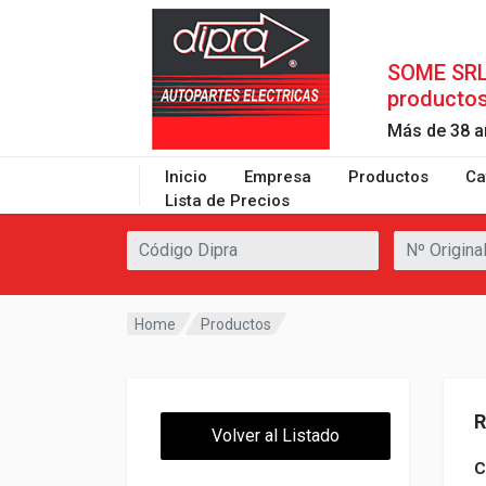
SOME SRL 
producto
Más de 38 a
Inicio
Empresa
Productos
Ca
Lista de Precios
Home
Productos
R
Volver al Listado
C