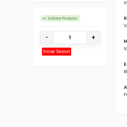
V
R
Solicitar Producto
V
-
+
M
V
Iniciar Sesion
E
R
A
F