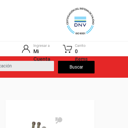
Ingresar a
Carrito
Mi
0
Cuenta
items
Buscar