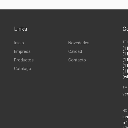
Links
C
TE
Inicio
Novedades
(1
Empresa
Calidad
(1
Productos
Contacto
(1
(1
Catálogo
(1
(w
EM
ve
HO
lun
a 1