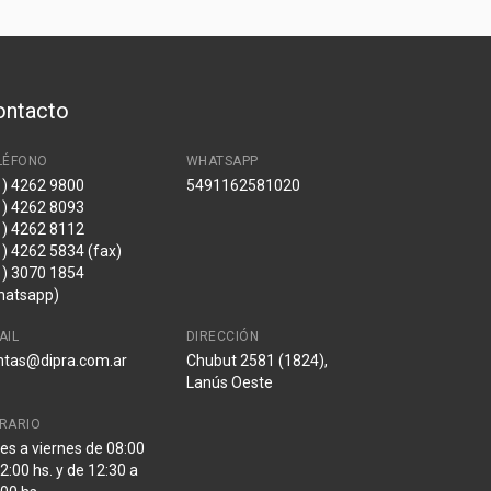
ontacto
LÉFONO
WHATSAPP
1) 4262 9800
5491162581020
1) 4262 8093
1) 4262 8112
1) 4262 5834 (fax)
1) 3070 1854
hatsapp)
AIL
DIRECCIÓN
ntas@dipra.com.ar
Chubut 2581 (1824),
Lanús Oeste
RARIO
es a viernes de 08:00
2:00 hs. y de 12:30 a