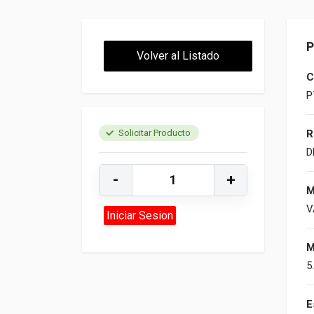
P
Volver al Listado
C
P
R
Solicitar Producto
D
-
+
M
V
Iniciar Sesion
M
5
E