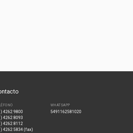
ontacto
LÉFONO
WHATSAPP
1) 4262 9800
5491162581020
1) 4262 8093
1) 4262 8112
1) 4262 5834 (fax)