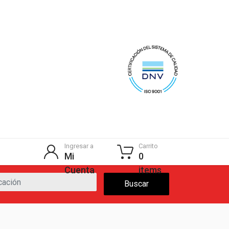
Ingresar a
Carrito
Mi
0
Cuenta
items
Buscar