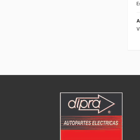
E
A
V