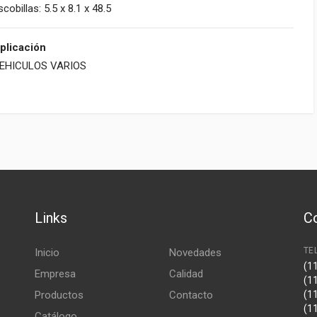
scobillas: 5.5 x 8.1 x 48.5
plicación
EHICULOS VARIOS
Links
C
TE
Inicio
Novedades
(1
Empresa
Calidad
(1
Productos
Contacto
(1
(1
Catálogo